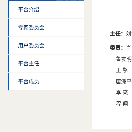
平台介绍
专家委员会
主任：
刘
用户委员会
委员：
肖
鲁友明
平台主任
王 擎 
平台成员
唐洲平
李 亮 
程 翔